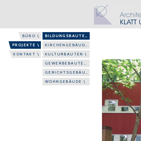
BÜRO \
BILDUNGSBAUTEN \
PROJEKTE \
KIRCHENGEBÄUDE \
KONTAKT \
KULTURBAUTEN \
GEWERBEBAUTEN \
GERICHTSGEBÄUDE \
WOHNGEBÄUDE \