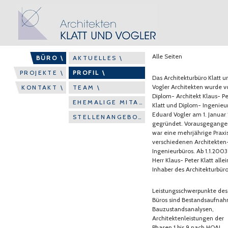
Alle Seiten
BÜRO \
AKTUELLES \
PROJEKTE \
PROFIL \
Das Architekturbüro Klatt u
Vogler Architekten wurde v
KONTAKT \
TEAM \
Diplom- Architekt Klaus- Pe
EHEMALIGE MITARBEITER \
Klatt und Diplom- Ingenieu
Eduard Vogler am 1. Januar
STELLENANGEBOTE \
gegründet. Vorausgegange
war eine mehrjährige Praxis
verschiedenen Architekten
Ingenieurbüros. Ab 1.1.2003
Herr Klaus- Peter Klatt allei
Inhaber des Architekturbüro
Leistungsschwerpunkte des
Büros sind Bestandsaufna
Bauzustandsanalysen,
Architektenleistungen der
Phasen 1 bis 9 nach HOAI