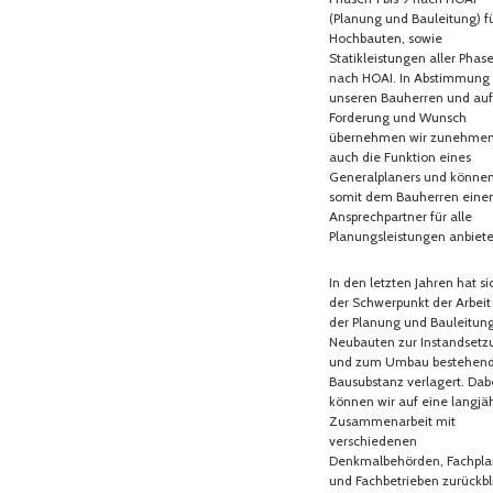
(Planung und Bauleitung) f
Hochbauten, sowie
Statikleistungen aller Phas
nach HOAI. In Abstimmung
unseren Bauherren und auf
Forderung und Wunsch
übernehmen wir zunehme
auch die Funktion eines
Generalplaners und könne
somit dem Bauherren eine
Ansprechpartner für alle
Planungsleistungen anbiete
In den letzten Jahren hat si
der Schwerpunkt der Arbeit
der Planung und Bauleitun
Neubauten zur Instandsetz
und zum Umbau bestehen
Bausubstanz verlagert. Dab
können wir auf eine langjä
Zusammenarbeit mit
verschiedenen
Denkmalbehörden, Fachpla
und Fachbetrieben zurückbl